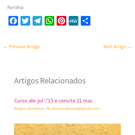
Partilha:
Fa
T
Te
W
Pi
M
S
ce
wi
le
h
nt
e
h
b
tt
gr
at
er
W
ar
o
er
a
sA
es
e
e
←
Previous Artigo
Next Artigo
→
o
m
p
t
k
p
Artigos Relacionados
Curso abr-jul \’15 e convite 21 mar.
Blogue
,
Workshop
/ By
dianavcalmeida@gmail.com