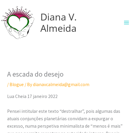
Skip
P
:
:
:
:
:
to
Diana V.
e
O
Q
T
S
U
content
s
C
u
h
i
n
Almeida
q
o
e
e
n
b
u
m
m
L
e
o
i
p
j
e
r
x
s
a
u
a
g
i
a
s
l
s
i
n
A escada do desejo
r
s
g
t
a
g
/
Blogue
/ By
dianavcalmeida@gmail.com
o
a
G
s
Lua Cheia 17 janeiro 2022
d
m
e
d
o
o
s
e
Pensei intitular este texto “destralhar”, pois algumas das
A
s
t
ó
atuais conjunções planetárias convidam a expurgar o
m
s
u
l
excesso, numa perspetiva minimalista de “menos é mais”