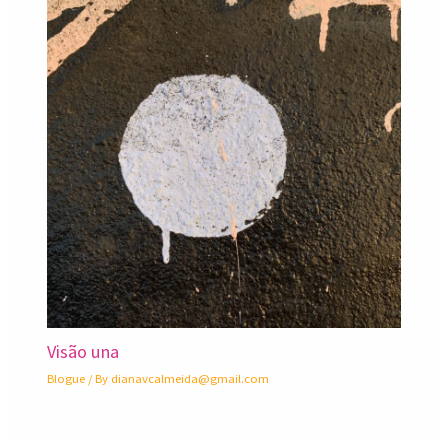
Visão una
Blogue
/ By
dianavcalmeida@gmail.com