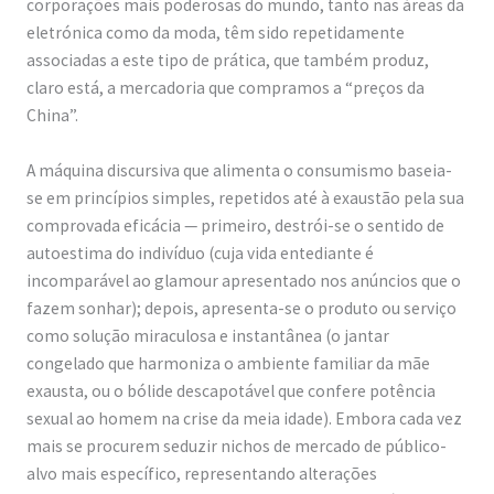
i
corporações mais poderosas do mundo, tanto nas áreas da
eletrónica como da moda, têm sido repetidamente
c
associadas a este tipo de prática, que também produz,
e
claro está, a mercadoria que compramos a “preços da
s
China”.
s
A máquina discursiva que alimenta o consumismo baseia-
e
se em princípios simples, repetidos até à exaustão pela sua
n
comprovada eficácia — primeiro, destrói-se o sentido de
t
autoestima do indivíduo (cuja vida entediante é
i
incomparável ao glamour apresentado nos anúncios que o
fazem sonhar); depois, apresenta-se o produto ou serviço
a
como solução miraculosa e instantânea (o jantar
l
congelado que harmoniza o ambiente familiar da mãe
O
exausta, ou o bólide descapotável que confere potência
i
sexual ao homem na crise da meia idade). Embora cada vez
mais se procurem seduzir nichos de mercado de público-
l
alvo mais específico, representando alterações
S