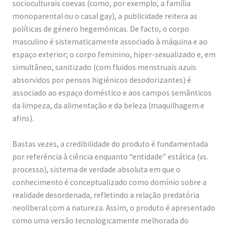
socioculturais coevas (como, por exemplo, a família
y
monoparental ou o casal gay), a publicidade reitera as
n
políticas de género hegemónicas. De facto, o corpo
masculino é sistematicamente associado à máquina e ao
e
espaço exterior; o corpo feminino, hiper-sexualizado e, em
r
simultâneo, sanitizado (com fluidos menstruais azuis
g
absorvidos por pensos higiénicos desodorizantes) é
i
associado ao espaço doméstico e aos campos semânticos
da limpeza, da alimentação e da beleza (maquilhagem e
e
afins).
s
Bastas vezes, a credibilidade do produto é fundamentada
por referência à ciência enquanto “entidade” estática (vs.
processo), sistema de verdade absoluta em que o
conhecimento é conceptualizado como domínio sobre a
realidade desordenada, refletindo a relação predatória
neoliberal com a natureza. Assim, o produto é apresentado
como uma versão tecnologicamente melhorada do