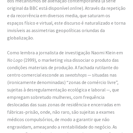
dos mecanismos de alienação contemporânea (a série
o
original da BBC está disponível
onlin
e). Através da repetição
l
e da recorrência em diversos media, que saturam os
espaços físico e virtual, este discurso é naturalizado e torna
ó
invisíveis as assimetrias geopolíticas oriundas da
g
globalização.
i
c
Como lembra a jornalista de investigação Naomi Klein em
No Logo
(1999), o marketing visa dissociar o produto das
a
condições materiais de produção. A fachada rutilante do
s
centro comercial esconde as
sweatshops
— situadas nas
/
(ironicamente denominadas) “zonas de comércio livre”,
O
sujeitas à desregulamentação ecológica e laboral —, que
r
empregam sobretudo mulheres, com frequência
deslocadas das suas zonas de residência e encerradas em
g
fábricas-prisão, onde, não raro, são sujeitas a exames
a
médicos compulsórios, de modo a garantir que não
n
engravidam, ameaçando a rentabilidade do negócio. As