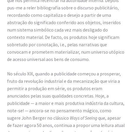
o
e
r
e
que nos permita recentrar na autoridade interna. Depois
pus-me a reler bibliografia sobre o discurso publicitário,
r
r
e
o
recordando como capitaliza o desejo a partir de uma
s
abstração do significado conferido aos objetos, inseridos
e
num sistema simbólico cada vez mais desligado do
s
contexto material. De facto, os produtos hoje significam
sobretudo por conotação, i.e., pelas narrativas que
s
convocam e prometem materializar, num universo utópico
e
de acesso universal aos bens de consumo.
n
c
No século XIX, quando a publicidade começou a prosperar,
fruto da revolução industrial e da mecanização que viria a
i
permitir a produção em série, os produtos eram
a
anunciados pelas suas qualidades concretas. Hoje, a
i
publicidade — a maior e mais produtiva indústria da cultura,
s
note-se! — ancora-se no pensamento mágico, como
sugere John Berger no clássico
Ways of Seeing
que, apesar
b
de fazer agora 50 anos, continua a propor uma leitura atual
i