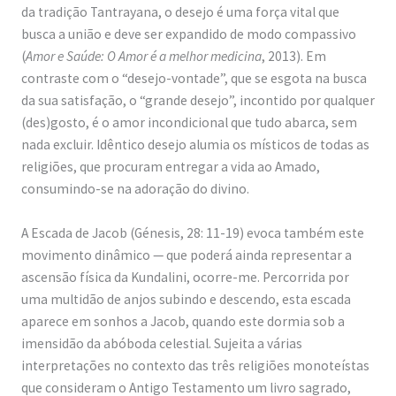
da tradição Tantrayana, o desejo é uma força vital que
busca a união e deve ser expandido de modo compassivo
(
Amor e Saúde: O Amor é a melhor medicina
, 2013). Em
contraste com o “desejo-vontade”, que se esgota na busca
da sua satisfação, o “grande desejo”, incontido por qualquer
(des)gosto, é o amor incondicional que tudo abarca, sem
nada excluir. Idêntico desejo alumia os místicos de todas as
religiões, que procuram entregar a vida ao Amado,
consumindo-se na adoração do divino.
A Escada de Jacob (Génesis, 28: 11-19) evoca também este
movimento dinâmico — que poderá ainda representar a
ascensão física da Kundalini, ocorre-me. Percorrida por
uma multidão de anjos subindo e descendo, esta escada
aparece em sonhos a Jacob, quando este dormia sob a
imensidão da abóboda celestial. Sujeita a várias
interpretações no contexto das três religiões monoteístas
que consideram o Antigo Testamento um livro sagrado,