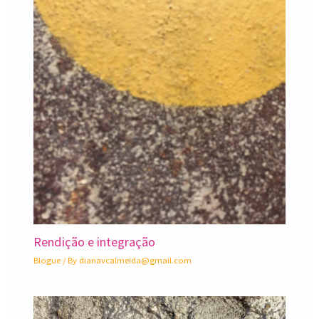
Rendição e integração
Blogue
/ By
dianavcalmeida@gmail.com