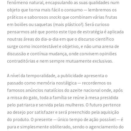
fenómeno natural, encapsulando as suas qualidades num
objeto que torna mais fácil o consumo — lembremos os
práticos e saborosos
snacks
que combinam várias frutas
em boiões ou saquetas (mais plástico!). Será curioso
pensarmos até que ponto este tipo de estratégia é aplicada
noutras áreas do dia-a-dia em que o discurso científico
surge como incontestável e objetivo, e não uma arena de
discussão e contínua mudança, onde convivem opiniões
contraditórias e nem sempre mutuamente exclusivas.
A nível da temporalidade, a publicidade apresenta o
passado como memória nostálgica — recordemos os
famosos anúncios natalícios do azeite nacional onde, após
a missa do galo, toda a família se reúne à mesa presidida
pelo patriarca e servida pelas mulheres. O futuro pertence
ao desejo por satisfazer e será preenchido pela aquisição
do produto. O presente — único tempo de ação possível — é
pura e simplesmente obliterado, sendo o agenciamento do