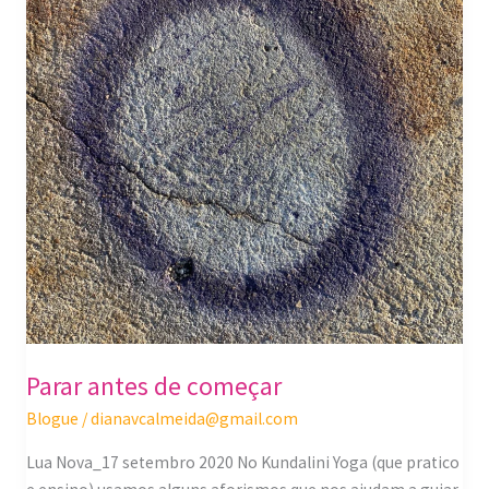
começar
Parar antes de começar
Blogue
/
dianavcalmeida@gmail.com
Lua Nova_17 setembro 2020 No Kundalini Yoga (que pratico