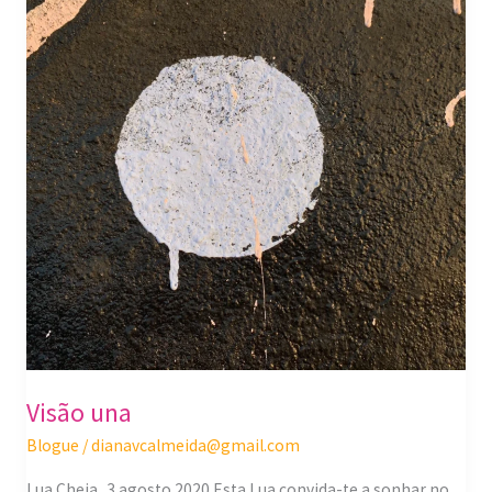
Visão una
Blogue
/
dianavcalmeida@gmail.com
Lua Cheia_3 agosto 2020 Esta Lua convida-te a sonhar no