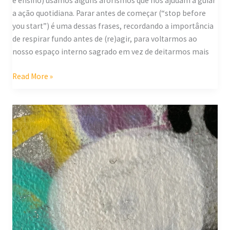
e ensino) usamos alguns aforismos que nos ajudam a guiar
a ação quotidiana. Parar antes de começar (“stop before
you start”) é uma dessas frases, recordando a importância
de respirar fundo antes de (re)agir, para voltarmos ao
nosso espaço interno sagrado em vez de deitarmos mais
Read More »
Ver
de
olhos
fechados