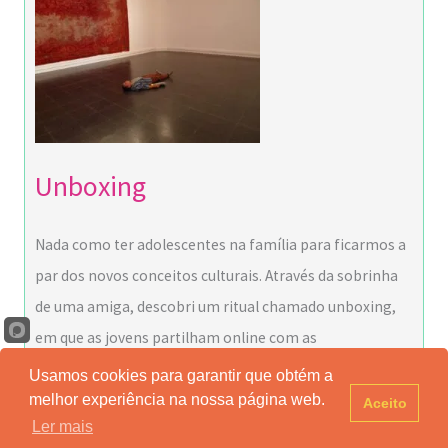
Unboxing
Nada como ter adolescentes na família para ficarmos a
par dos novos conceitos culturais. Através da sobrinha
de uma amiga, descobri um ritual chamado unboxing,
em que as jovens partilham online com as
Usamos cookies para garantir que obtém a
melhor experiência na nossa página web.
Aceito
Ler mais