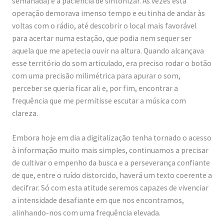
o
e
r
e
semanada) e a paciência de sintonizar. Às vezes esta
operação demorava imenso tempo e eu tinha de andar às
r
r
e
o
voltas com o rádio, até descobrir o local mais favorável
s
para acertar numa estação, que podia nem sequer ser
e
aquela que me apetecia ouvir na altura. Quando alcançava
s
esse território do som articulado, era preciso rodar o botão
com uma precisão milimétrica para apurar o som,
s
perceber se queria ficar ali e, por fim, encontrar a
e
frequência que me permitisse escutar a música com
n
clareza.
c
Embora hoje em dia a digitalização tenha tornado o acesso
i
à informação muito mais simples, continuamos a precisar
a
de cultivar o empenho da busca e a perseverança confiante
i
de que, entre o ruído distorcido, haverá um texto coerente a
s
decifrar. Só com esta atitude seremos capazes de vivenciar
a intensidade desafiante em que nos encontramos,
b
alinhando-nos com uma frequência elevada.
i