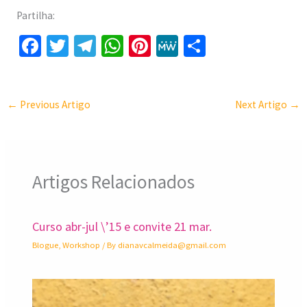
y
Partilha:
n
Fa
T
Te
W
Pi
M
S
e
ce
wi
le
h
nt
e
h
r
b
tt
gr
at
er
W
ar
g
o
er
a
sA
es
e
e
←
Previous Artigo
Next Artigo
→
i
o
m
p
t
e
k
p
s
Artigos Relacionados
Curso abr-jul \’15 e convite 21 mar.
Blogue
,
Workshop
/ By
dianavcalmeida@gmail.com