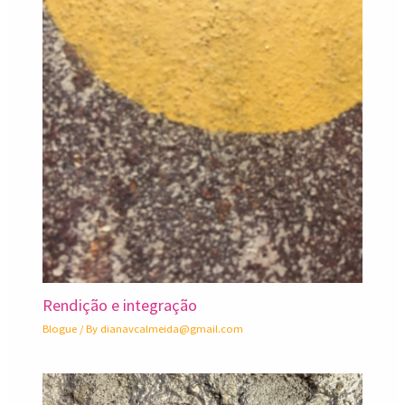
Rendição e integração
Blogue
/ By
dianavcalmeida@gmail.com