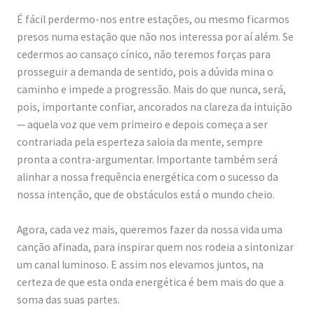
o
É fácil perdermo-nos entre estações, ou mesmo ficarmos
l
presos numa estação que não nos interessa por aí além. Se
cedermos ao cansaço cínico, não teremos forças para
ó
prosseguir a demanda de sentido, pois a dúvida mina o
g
caminho e impede a progressão. Mais do que nunca, será,
i
pois, importante confiar, ancorados na clareza da intuição
c
— aquela voz que vem primeiro e depois começa a ser
contrariada pela esperteza saloia da mente, sempre
a
pronta a contra-argumentar. Importante também será
s
alinhar a nossa frequência energética com o sucesso da
/
nossa intenção, que de obstáculos está o mundo cheio.
O
Agora, cada vez mais, queremos fazer da nossa vida uma
r
canção afinada, para inspirar quem nos rodeia a sintonizar
g
um canal luminoso. E assim nos elevamos juntos, na
a
certeza de que esta onda energética é bem mais do que a
n
soma das suas partes.