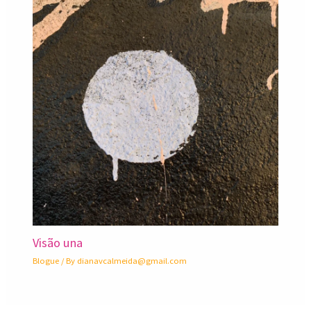
Visão una
Blogue
/ By
dianavcalmeida@gmail.com