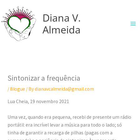
Skip
P
:
:
:
:
:
to
Diana V.
e
O
Q
T
S
U
content
s
C
u
h
i
n
Almeida
q
o
e
e
n
b
u
m
m
L
e
o
i
p
j
e
r
x
s
a
u
a
g
i
a
s
l
s
i
n
Sintonizar a frequência
r
s
g
t
a
g
/
Blogue
/ By
dianavcalmeida@gmail.com
o
a
G
s
Lua Cheia, 19 novembro 2021
d
m
e
d
o
o
s
e
Uma vez, quando era pequena, recebi de presente um rádio
A
s
t
ó
portátil: era incrível levar a música para todo o lado; só
m
s
u
l
tinha de garantir a recarga de pilhas (pagas com a