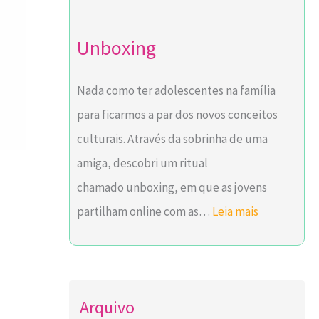
l
O
Unboxing
i
Nada como ter adolescentes na família
l
para ficarmos a par dos novos conceitos
S
culturais. Através da sobrinha de uma
y
amiga, descobri um ritual
n
chamado unboxing, em que as jovens
e
partilham online com as…
Leia mais
r
g
i
e
Arquivo
s