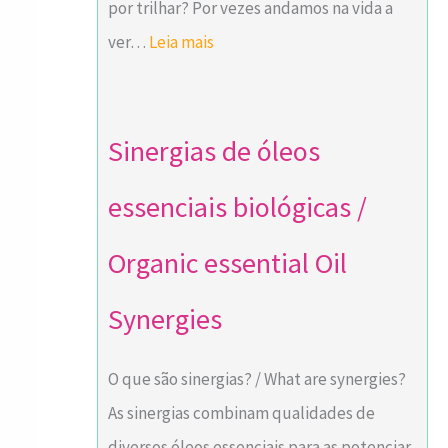
s
por trilhar? Por vezes andamos na vida a
b
ver…
Leia mais
i
o
l
Sinergias de óleos
ó
essenciais biológicas /
g
i
Organic essential Oil
c
a
Synergies
s
/
O que são sinergias? / What are synergies?
O
As sinergias combinam qualidades de
r
diversos óleos essenciais para as potenciar.