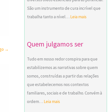
g
São um instrumento de cura incrível que
a
trabalha tanto a nível…
Leia mais
n
i
c
Quem julgamos ser
igo
→
e
s
Tudo em nosso redor conspira para que
s
estabilizemos as narrativas sobre quem
e
somos, construídas a partir das relações
n
que estabelecemos nos contextos
t
familiares, sociais e de trabalho. Convém à
i
ordem…
Leia mais
a