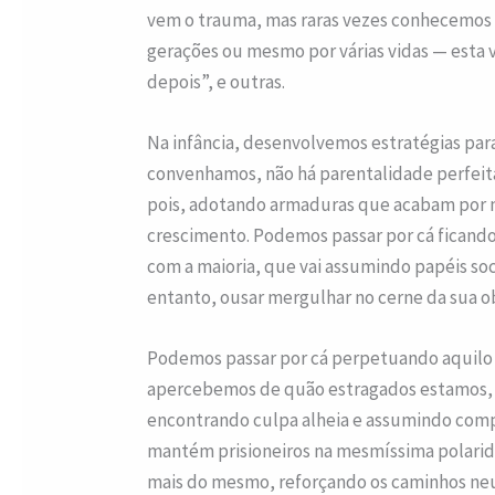
vem o trauma, mas raras vezes conhecemos a
gerações ou mesmo por várias vidas — esta 
depois”, e outras.
Na infância, desenvolvemos estratégias para
convenhamos, não há parentalidade perfeit
pois, adotando armaduras que acabam por no
crescimento. Podemos passar por cá ficando i
com a maioria, que vai assumindo papéis so
entanto, ousar mergulhar no cerne da sua o
Podemos passar por cá perpetuando aquilo
apercebemos de quão estragados estamos,
encontrando culpa alheia e assumindo comp
mantém prisioneiros na mesmíssima polarida
mais do mesmo, reforçando os caminhos neu