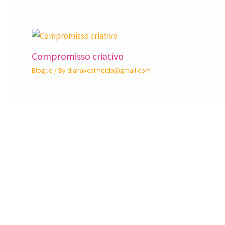
Compromisso criativo
Blogue
/ By
dianavcalmeida@gmail.com