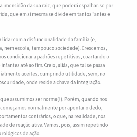
 imensidão da sua raiz, que poderá espalhar-se por
vida, que em si mesma se divide em tantos “antes e
 lidar com a disfuncionalidade da família (e,
a, nem escola, tampouco sociedade). Crescemos,
s condicionar a padrões repetitivos, coartando o
nfantes até ao fim. Creio, aliás, que tal se passa
cialmente aceites, cumprindo utilidade, sem, no
bscuridade, onde reside a chave da integração.
 que assumimos ser norma(l). Porém, quando nos
 começamos normalmente por apontar o dedo,
ortamentos contrários, o que, na realidade, nos
de de reação ativa. Vamos, pois, assim repetindo
rológicos de ação.