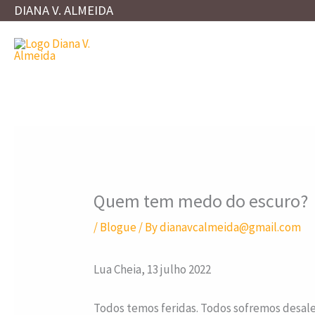
Skip
DIANA V. ALMEIDA
to
content
Quem tem medo do escuro?
/
Blogue
/ By
dianavcalmeida@gmail.com
Lua Cheia, 13 julho 2022
Todos temos feridas. Todos sofremos desal