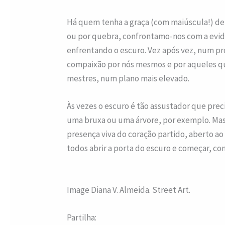
Há quem tenha a graça (com maiúscula!) de c
ou por quebra, confrontamo-nos com a evid
enfrentando o escuro. Vez após vez, num p
compaixão por nós mesmos e por aqueles que
mestres, num plano mais elevado.
Às vezes o escuro é tão assustador que pre
uma bruxa ou uma árvore, por exemplo. Mas 
presença viva do coração partido, aberto a
todos abrir a porta do escuro e começar, co
Image Diana V. Almeida. Street Art.
Partilha: