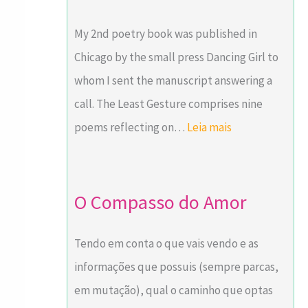
m
s
u
l
o
e
r
e
My 2nd poetry book was published in
r
r
e
o
Chicago by the small press Dancing Girl to
s
whom I sent the manuscript answering a
e
call. The Least Gesture comprises nine
s
poems reflecting on…
Leia mais
s
e
n
O Compasso do Amor
c
i
Tendo em conta o que vais vendo e as
a
informações que possuis (sempre parcas,
i
em mutação), qual o caminho que optas