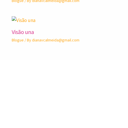
Blogue
/ By
dianavcalmeida@gmail.com
Visão una
Blogue
/ By
dianavcalmeida@gmail.com